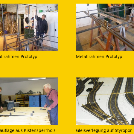
llrahmen Prototyp
Metallrahmen Prototyp
auflage aus Kistensperrholz
Gleisverlegung auf Styropor