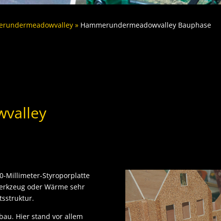
rundermeadowvalley
 » 
Hammerundermeadowvalley Bauphase
valley
-Millimeter-Styroporplatte
 Werkzeug oder Wärme sehr
tsstruktur.
au. Hier stand vor allem