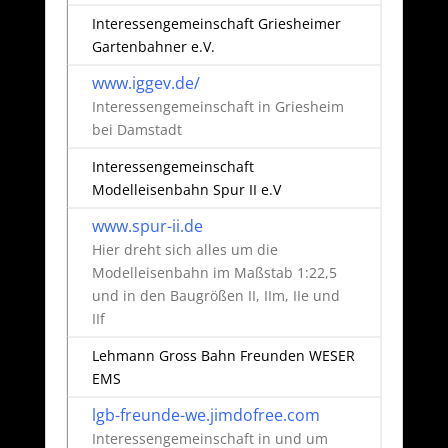
Interessengemeinschaft Griesheimer
Gartenbahner e.V.
www.iggev.de/
Interessengemeinschaft in Griesheim
bei Damstadt
Interessengemeinschaft
Modelleisenbahn Spur II e.V
www.spur-ii.de
Hier dreht sich alles um die
Modelleisenbahn im Maßstab 1:22,5
und in den Baugrößen II, IIm, IIe und
IIf
Lehmann Gross Bahn Freunden WESER
EMS
lgb-freunde-we.jimdofree.com
Interessengemeinschaft in und um