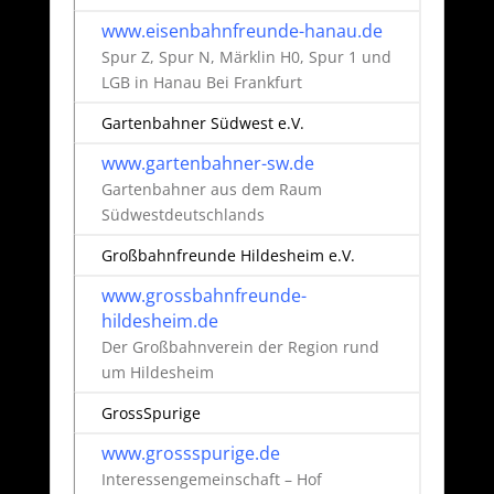
www.eisenbahnfreunde-hanau.de
Spur Z, Spur N, Märklin H0, Spur 1 und
LGB in Hanau Bei Frankfurt
Gartenbahner Südwest e.V.
www.gartenbahner-sw.de
Gartenbahner aus dem Raum
Südwestdeutschlands
Großbahnfreunde Hildesheim e.V.
www.grossbahnfreunde-
hildesheim.de
Der Großbahnverein der Region rund
um Hildesheim
GrossSpurige
www.grossspurige.de
Interessengemeinschaft – Hof