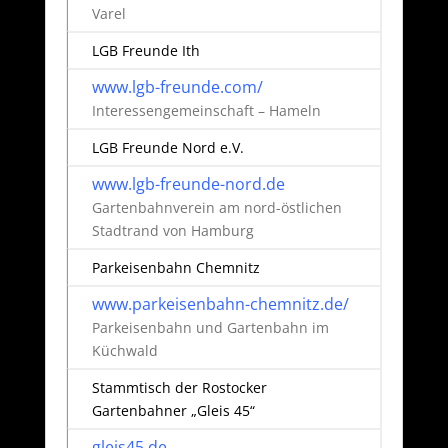
Varel
LGB Freunde Ith
www.lgb-freunde.com/
Interessengemeinschaft – Hameln
LGB Freunde Nord e.V.
www.lgb-freunde-nord.de
Gartenbahnverein am nord-östlichen
Stadtrand von Hamburg
Parkeisenbahn Chemnitz
www.parkeisenbahn-chemnitz.de/
Parkeisenbahn und Gartenbahn im
Küchwald
Stammtisch der Rostocker
Gartenbahner „Gleis 45“
gleis45.de