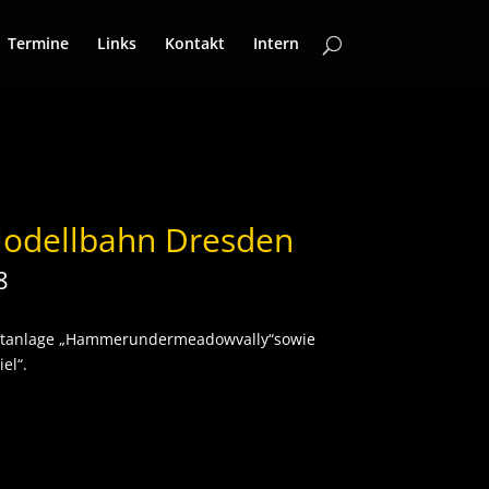
Termine
Links
Kontakt
Intern
Modellbahn Dresden
8
ntanlage „Hammerundermeadowvally“sowie
el“.