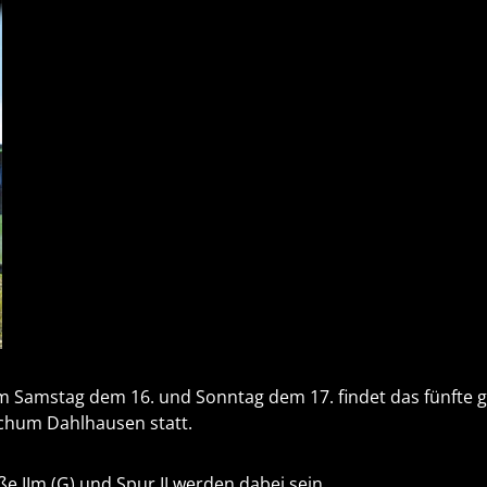
 Samstag dem 16. und Sonntag dem 17. findet das fünfte 
hum Dahlhausen statt.
e IIm (G) und Spur II werden dabei sein.